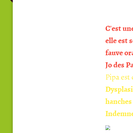
C'est u
elle est
fauve or
Jo des P
Pipa est
Dysplasi
hanches 
Indemnes