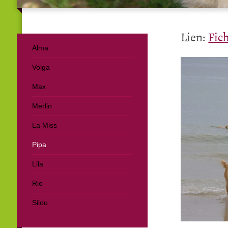
Lien:
Fic
Alma
Volga
Max
Merlin
La Miss
Pipa
Lila
Rio
Silou